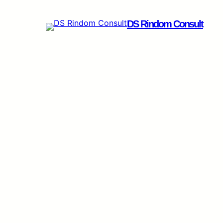
Spring
til
DS Rindom Consult
indhold