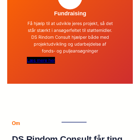
Fundraising
Få hjælp til at udvikle jeres projekt, så det
står stærkt i ansøgerfeltet til støttemidler.
DS Rindom Consult hjælper både med
projektudvikling og udarbejdelse af
fonds- og puljeansøgninger
Læs mere her
Om
DS Rindom Consult får ting