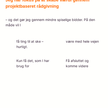
Jeg har fokus på at skabe værdi gennem
projektbaseret rådgivning
– og det gør jeg gennem mindre spiselige bidder. På den
måde vil I
få ting til at ske –
være med hele vejen
hurtigt.
Kun få det, som I har
Få afsluttet og
brug for
komme videre